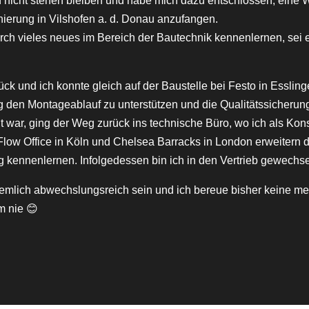
h nicht stehen bleiben und habe mich dazu entschlossen, eine 
ierung in Vilshofen a. d. Donau anzufangen.
rch vieles neues im Bereich der Bautechnik kennenlernen, sei e
rück und ich konnte gleich auf der Baustelle bei Festo in Ess
g den Montageablauf zu unterstützen und die Qualitätssicheru
llt war, ging der Weg zurück ins technische Büro, wo ich als K
Flow Office in Köln und Chelsea Barracks in London erweitern 
g kennenlernen. Infolgedessen bin ich in den Vertrieb gewechselt
iemlich abwechslungsreich sein und ich bereue bisher keine m
m nie 😊